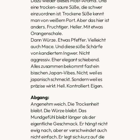
Dazu wieder dieses Most-Aroma. Und
eine trocken-saure Süße, die schwer
einzuordnen ist. Trockene Süße kennt
man von weißem Port. Aber das hier ist
anders. Fruchtiger. Heller. Mit etwas
Orangenschale.
Dann Würze. Etwas Pfeffer. Vielleicht
auch Mace. Und diese süße Schärfe
von kandiertem Ingwer. Nicht
aggressiv. Eher elegant schiebend.
Alles zusammen bekommt fast ein
bisschen Japan-Vibes. Nicht, weil es
japanisch schmeckt. Sondern weil es
präzise wirkt. Hell. Kontrolliert. Eigen.
Abgang:
Angenehm weich. Die Trockenheit
bleibt. Die Würze bleibt. Das
Mundgefühl bleibt länger als der
eigentliche Geschmack. Er hängt nicht
ewig nach, aber er verschwindet auch
nicht einfach. Er legt sich kurz auf die