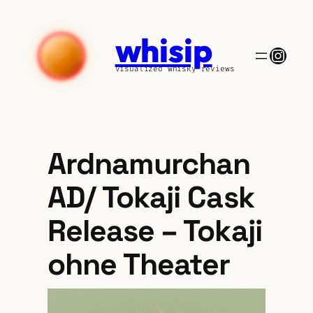
Zum
Inhalt
whisip
springen
Insta
visualized whisky reviews
Ardnamurchan
AD/ Tokaji Cask
Release – Tokaji
ohne Theater