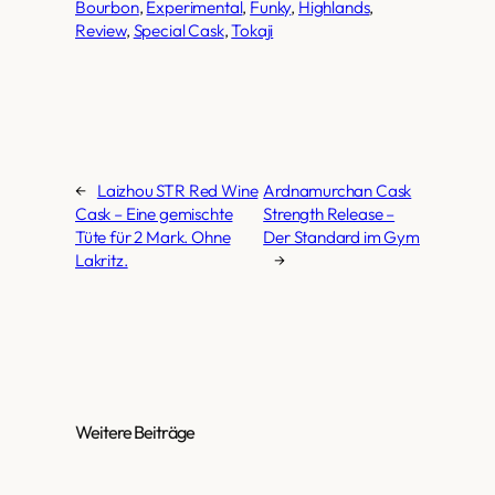
Bourbon
, 
Experimental
, 
Funky
, 
Highlands
, 
Review
, 
Special Cask
, 
Tokaji
←
Laizhou STR Red Wine
Ardnamurchan Cask
Cask – Eine gemischte
Strength Release –
Tüte für 2 Mark. Ohne
Der Standard im Gym
Lakritz.
→
Weitere Beiträge