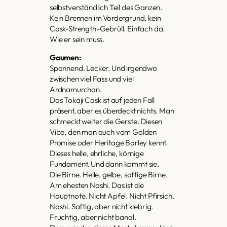
selbstverständlich Teil des Ganzen.
Kein Brennen im Vordergrund, kein
Cask-Strength-Gebrüll. Einfach da.
Wie er sein muss.
Gaumen:
Spannend. Lecker. Und irgendwo
zwischen viel Fass und viel
Ardnamurchan.
Das Tokaji Cask ist auf jeden Fall
präsent, aber es überdeckt nichts. Man
schmeckt weiter die Gerste. Diesen
Vibe, den man auch vom Golden
Promise oder Heritage Barley kennt.
Dieses helle, ehrliche, körnige
Fundament. Und dann kommt sie.
Die Birne. Helle, gelbe, saftige Birne.
Am ehesten Nashi. Das ist die
Hauptnote. Nicht Apfel. Nicht Pfirsich.
Nashi. Saftig, aber nicht klebrig.
Fruchtig, aber nicht banal.