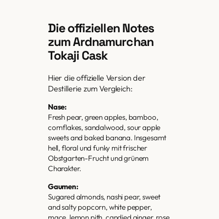
Die offiziellen Notes
zum Ardnamurchan
Tokaji Cask
Hier die offizielle Version der
Destillerie zum Vergleich:
Nase:
Fresh pear, green apples, bamboo,
cornflakes, sandalwood, sour apple
sweets and baked banana. Insgesamt
hell, floral und funky mit frischer
Obstgarten-Frucht und grünem
Charakter.
Gaumen:
Sugared almonds, nashi pear, sweet
and salty popcorn, white pepper,
mace, lemon pith, candied ginger, rose