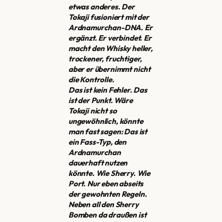
etwas anderes. Der
Tokaji fusioniert mit der
Ardnamurchan-DNA. Er
ergänzt. Er verbindet. Er
macht den Whisky heller,
trockener, fruchtiger,
aber er übernimmt nicht
die Kontrolle.
Das ist kein Fehler. Das
ist der Punkt. Wäre
Tokaji nicht so
ungewöhnlich, könnte
man fast sagen: Das ist
ein Fass-Typ, den
Ardnamurchan
dauerhaft nutzen
könnte. Wie Sherry. Wie
Port. Nur eben abseits
der gewohnten Regeln.
Neben all den Sherry
Bomben da draußen ist