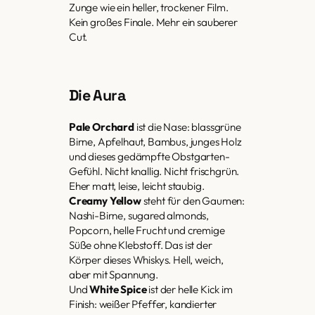
Zunge wie ein heller, trockener Film.
Kein großes Finale. Mehr ein sauberer
Cut.
Die Aura
Pale Orchard
ist die Nase: blassgrüne
Birne, Apfelhaut, Bambus, junges Holz
und dieses gedämpfte Obstgarten-
Gefühl. Nicht knallig. Nicht frischgrün.
Eher matt, leise, leicht staubig.
Creamy Yellow
steht für den Gaumen:
Nashi-Birne, sugared almonds,
Popcorn, helle Frucht und cremige
Süße ohne Klebstoff. Das ist der
Körper dieses Whiskys. Hell, weich,
aber mit Spannung.
Und
White Spice
ist der helle Kick im
Finish: weißer Pfeffer, kandierter