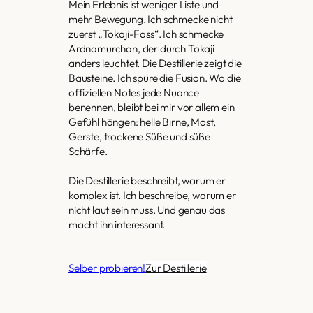
Mein Erlebnis ist weniger Liste und
mehr Bewegung. Ich schmecke nicht
zuerst „Tokaji-Fass“. Ich schmecke
Ardnamurchan, der durch Tokaji
anders leuchtet. Die Destillerie zeigt die
Bausteine. Ich spüre die Fusion. Wo die
offiziellen Notes jede Nuance
benennen, bleibt bei mir vor allem ein
Gefühl hängen: helle Birne, Most,
Gerste, trockene Süße und süße
Schärfe.
Die Destillerie beschreibt, warum er
komplex ist. Ich beschreibe, warum er
nicht laut sein muss. Und genau das
macht ihn interessant.
Selber probieren!
Zur Destillerie