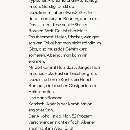
Typischer Ardnamurchan-Aufschlag.
Frisch. Gerstig. Direkt da.
Dazu kommt aber etwas Süßes. Erst
denkt man kurz an Rosinen, aber nein.
Das ist nicht diese dunkle Sherry-
Rosinen-Welt. Das ist eher Most.
Traubenmost. Heller, frischer, weniger
schwer. Tokaji hat man nicht ständig im
Glas, also muss das Gehirn kurz
sortieren. Aber ja, man kann ihn
erahnen.
Mit Zeit kommt Holz dazu. Junges Holz.
Frisches Holz. Fast ein bisschen grün.
Dazu eine florale Kante, ein Hauch
Bambus, ein bisschen Obstgarten im
Halbschatten.
Und dann Banane.
Komisch. Aber in der Kombination
ergibt es Sinn.
Der Alkohol ist da, klar. 52 Prozent
verschwinden nicht einfach. Aber er
steht nicht im Weg. Er ist