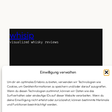
whisip
visualized whisky reviews
Whisky-Blogs gibt es viele.
whisip ist anders.
Das Experiment Text, Whisky und Technologie zu
Einwilligung verwalten
verbinden.
Um dir ein optimales Erlebnis zu bieten, verwenden wir Technologien wie
Ich verkoste. Subjektiv. Ehrlich. Ohne Attitüde.
Cookies, um Geräteinformationen zu speichern und/oder darauf zuzugreifen.
Dann übersetzt KI meine Geschmackseindrücke in
Wenn du diesen Technologien zustimmst, können wir Daten wie das
eine Aura.
Surfverhalten oder eindeutige IDs auf dieser Website verarbeiten. Wenn du
deine Einwilligung nicht erteilst oder zurückziehst, können bestimmte Merkmale
Die Tastings sind Mensch (meine Zunge).
und Funktionen beeinträchtigt werden.
Die Visuals sind KI (generiert auf Basis meiner
Notes).