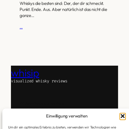
Whiskys die besten sind: Der, der dir schmeckt.
Punkt. Ende. Aus. Aber natürlich ist das nicht die
ganze…
…
whisip
visualized whisky reviews
Whisky-Blogs gibt es viele.
whisip ist anders.
Das Experiment Text, Whisky und Technologie zu
Einwilligung verwalten
verbinden.
Um dir ein optimales Erlebnis zu bieten, verwenden wir Technologien wie