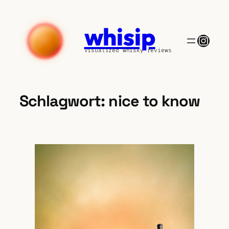
Zum
Inhalt
whisip
springen
Insta
visualized whisky reviews
Schlagwort:
nice to know