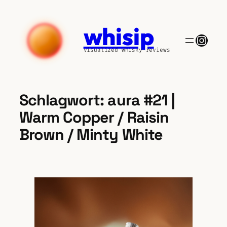
Zum
Inhalt
whisip
springen
Insta
visualized whisky reviews
Schlagwort:
aura #21 |
Warm Copper / Raisin
Brown / Minty White