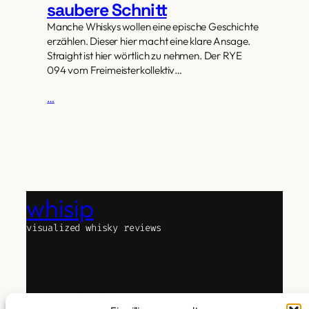
saubere Schnitt
Manche Whiskys wollen eine epische Geschichte
erzählen. Dieser hier macht eine klare Ansage.
Straight ist hier wörtlich zu nehmen. Der RYE
094 vom Freimeisterkollektiv…
…
whisip
visualized whisky reviews
Whisky-Blogs gibt es viele.
whisip ist anders.
Das Experiment Text, Whisky und Technologie zu