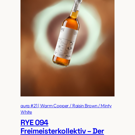
aura #21 | Warm Copper / Raisin Brown / Minty
White
RYE 094
Freimeisterkollektiv – Der