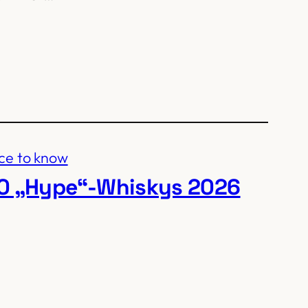
ice to know
0 „Hype“-Whiskys 2026