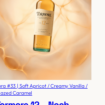
ra #33 | Soft Apricot / Creamy Vanilla /
lazed Caramel
ormore 12 – Noch