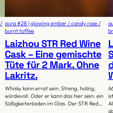
/
aura #28 | glowing ember / candy rose /
au
burnt toffee
b
Laizhou STR Red Wine
L
Cask – Eine gemischte
S
Tüte für 2 Mark. Ohne
d
Lakritz.
W
Whisky kann ernst sein. Streng, holzig,
66
würdevoll. Oder er kann das hier sein: ein
i
Süßigkeitenladen im Glas. Der STR Red…
Al
d