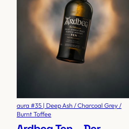
aura #35 | Deep Ash / Charcoal Grey /
Burnt Toffee
Ardbeg Ten – Der