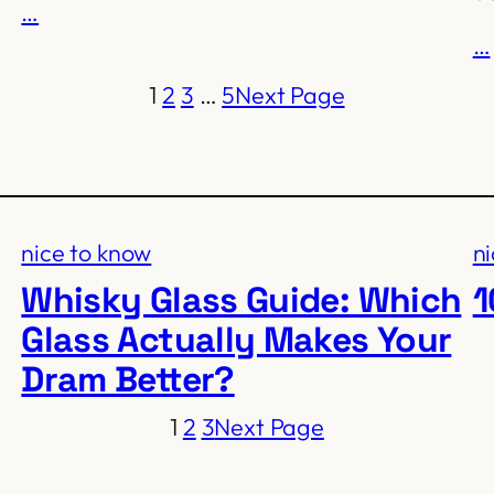
…
…
1
2
3
…
5
Next Page
nice to know
n
Whisky Glass Guide: Which
1
Glass Actually Makes Your
Dram Better?
1
2
3
Next Page