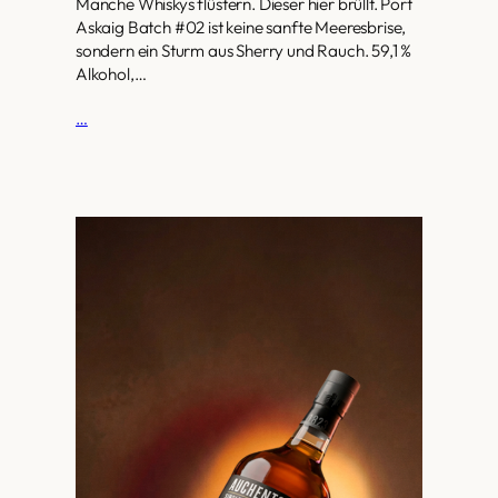
Manche Whiskys flüstern. Dieser hier brüllt. Port
Askaig Batch #02 ist keine sanfte Meeresbrise,
sondern ein Sturm aus Sherry und Rauch. 59,1 %
Alkohol,…
…