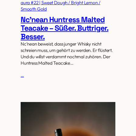
aura #22 | Sweet Dough / Bright Lemon /
Smooth Gold
Nc’nean Huntress Malted
Teacake – Süßer. Buttriger.
Besser.
Nc’nean beweist, dass junger Whisky nicht
schreien muss, um gehört zu werden. Er flüstert.
Und du willst verdammt nochmal zuhören. Der
Huntress Malted Teacake…
…