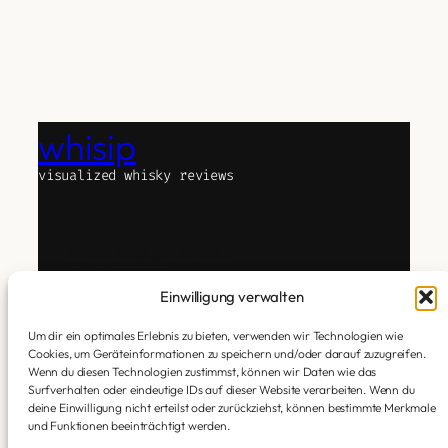
whisip
visualized whisky reviews
Whisky-Blogs gibt es viele.
whisip ist anders.
Das Experiment Text, Whisky und Technologie zu
Einwilligung verwalten
verbinden.
Um dir ein optimales Erlebnis zu bieten, verwenden wir Technologien wie
Ich verkoste. Subjektiv. Ehrlich. Ohne Attitüde.
Cookies, um Geräteinformationen zu speichern und/oder darauf zuzugreifen.
Dann übersetzt KI meine Geschmackseindrücke in
Wenn du diesen Technologien zustimmst, können wir Daten wie das
eine Aura.
Surfverhalten oder eindeutige IDs auf dieser Website verarbeiten. Wenn du
deine Einwilligung nicht erteilst oder zurückziehst, können bestimmte Merkmale
Die Tastings sind Mensch (meine Zunge).
und Funktionen beeinträchtigt werden.
Die Visuals sind KI (generiert auf Basis meiner