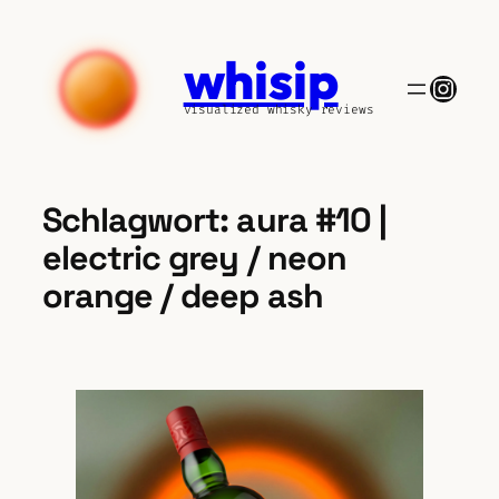
Zum
Inhalt
whisip
springen
Insta
visualized whisky reviews
Schlagwort:
aura #10 |
electric grey / neon
orange / deep ash