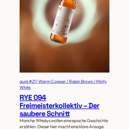
aura #21 | Warm Copper / Raisin Brown / Minty
White
RYE 094
Freimeisterkollektiv – Der
saubere Schnitt
Manche Whiskys wollen eine epische Geschichte
erzählen. Dieser hier macht eine klare Ansage.