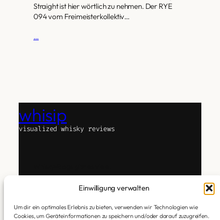
Straight ist hier wörtlich zu nehmen. Der RYE
094 vom Freimeisterkollektiv…
…
whisip
visualized whisky reviews
Whisky-Blogs gibt es viele.
whisip ist anders.
Das Experiment Text, Whisky und Technologie zu
Einwilligung verwalten
verbinden.
Um dir ein optimales Erlebnis zu bieten, verwenden wir Technologien wie
Ich verkoste. Subjektiv. Ehrlich. Ohne Attitüde.
Cookies, um Geräteinformationen zu speichern und/oder darauf zuzugreifen.
Dann übersetzt KI meine Geschmackseindrücke in