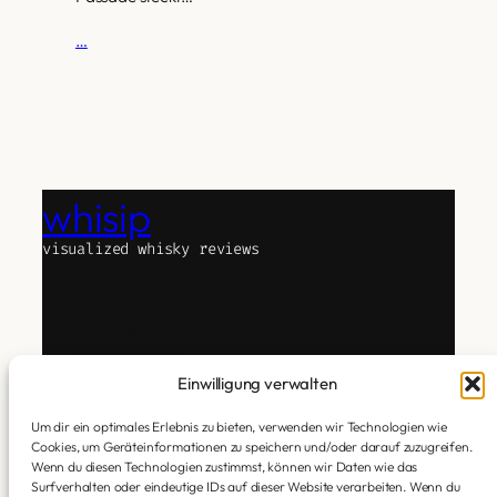
…
whisip
visualized whisky reviews
Whisky-Blogs gibt es viele.
whisip ist anders.
Das Experiment Text, Whisky und Technologie zu
Einwilligung verwalten
verbinden.
Um dir ein optimales Erlebnis zu bieten, verwenden wir Technologien wie
Ich verkoste. Subjektiv. Ehrlich. Ohne Attitüde.
Cookies, um Geräteinformationen zu speichern und/oder darauf zuzugreifen.
Dann übersetzt KI meine Geschmackseindrücke in
Wenn du diesen Technologien zustimmst, können wir Daten wie das
eine Aura.
Surfverhalten oder eindeutige IDs auf dieser Website verarbeiten. Wenn du