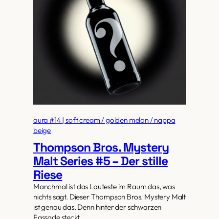
aura #14 | soft cream / golden melon / nappa
beige
Thompson Bros. Mystery
Malt Series #5 – Der stille
Riese
Manchmal ist das Lauteste im Raum das, was
nichts sagt. Dieser Thompson Bros. Mystery Malt
ist genau das. Denn hinter der schwarzen
Fassade steckt…