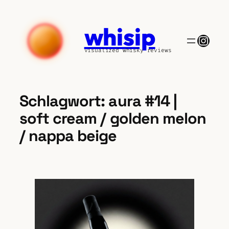
Zum
Inhalt
whisip
springen
Insta
visualized whisky reviews
Schlagwort:
aura #14 |
soft cream / golden melon
/ nappa beige