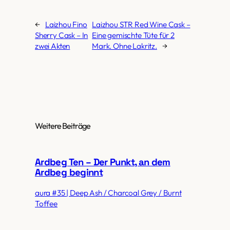
←
Laizhou Fino
Laizhou STR Red Wine Cask –
Sherry Cask – In
Eine gemischte Tüte für 2
zwei Akten
Mark. Ohne Lakritz.
→
Weitere Beiträge
Ardbeg Ten – Der Punkt, an dem
Ardbeg beginnt
aura #35 | Deep Ash / Charcoal Grey / Burnt
Toffee