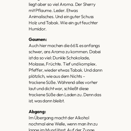
liegt aber so viel Aroma. Der Sherry
mit Pflaume. Leder. Etwas
Animalisches. Und ein guter Schuss
Holz und Tabak. Wie ein gut feuchter
Humidor.
Gaumen:
Auch hier machen die 66% es anfangs
schwer, ans Aroma zu kommen. Dabei
ist da so viel: Dunkle Schokolade,
Molasse, Früchte. Tief und komplex.
Pfeffer, wieder etwas Tabak. Und dann
plötzlich, wie aus dem Nichts –
trockene Süße. Während alles vorher
laut und dicht war, schließt diese
trockene Süße den Laden zu. Denn das
ist, was dann bleibt.
Abgang:
Im Übergang macht der Alkohol
nochmal eine Welle, wenn man ihn zu
lange im Mund lässt. Auf der Zunge