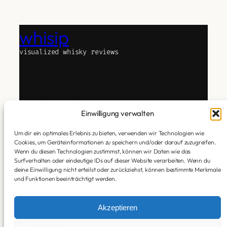
whisip
visualized whisky reviews
Whisky-Blogs gibt es viele.
whisip ist anders.
Das Experiment Text, Whisky und Technologie zu
Einwilligung verwalten
verbinden.
Um dir ein optimales Erlebnis zu bieten, verwenden wir Technologien wie
Ich verkoste. Subjektiv. Ehrlich. Ohne Attitüde.
Cookies, um Geräteinformationen zu speichern und/oder darauf zuzugreifen.
Dann übersetzt KI meine Geschmackseindrücke in
Wenn du diesen Technologien zustimmst, können wir Daten wie das
eine Aura.
Surfverhalten oder eindeutige IDs auf dieser Website verarbeiten. Wenn du
deine Einwilligung nicht erteilst oder zurückziehst, können bestimmte Merkmale
Die Tastings sind Mensch (meine Zunge).
und Funktionen beeinträchtigt werden.
Die Visuals sind KI (generiert auf Basis meiner
Notes).
Akzeptieren
taste the aura
English