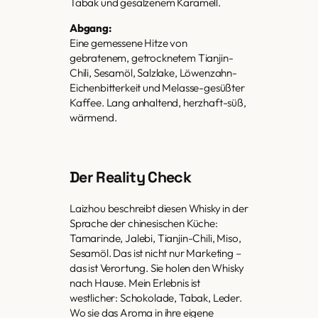
Tabak und gesalzenem Karamell.
Abgang:
Eine gemessene Hitze von
gebratenem, getrocknetem Tianjin-
Chili, Sesamöl, Salzlake, Löwenzahn-
Eichenbitterkeit und Melasse-gesüßter
Kaffee. Lang anhaltend, herzhaft-süß,
wärmend.
Der Reality Check
Laizhou beschreibt diesen Whisky in der
Sprache der chinesischen Küche:
Tamarinde, Jalebi, Tianjin-Chili, Miso,
Sesamöl. Das ist nicht nur Marketing –
das ist Verortung. Sie holen den Whisky
nach Hause. Mein Erlebnis ist
westlicher: Schokolade, Tabak, Leder.
Wo sie das Aroma in ihre eigene