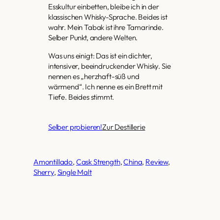
Esskultur einbetten, bleibe ich in der
klassischen Whisky-Sprache. Beides ist
wahr. Mein Tabak ist ihre Tamarinde.
Selber Punkt, andere Welten.
Was uns einigt: Das ist ein dichter,
intensiver, beeindruckender Whisky. Sie
nennen es „herzhaft-süß und
wärmend“. Ich nenne es ein Brett mit
Tiefe. Beides stimmt.
Selber probieren!
Zur Destillerie
Amontillado
, 
Cask Strength
, 
China
, 
Review
, 
Sherry
, 
Single Malt