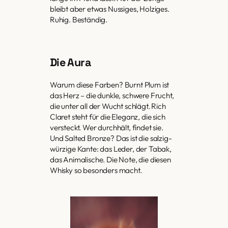
bleibt aber etwas Nussiges, Holziges.
Ruhig. Beständig.
Die Aura
Warum diese Farben? Burnt Plum ist
das Herz – die dunkle, schwere Frucht,
die unter all der Wucht schlägt. Rich
Claret steht für die Eleganz, die sich
versteckt. Wer durchhält, findet sie.
Und Salted Bronze? Das ist die salzig-
würzige Kante: das Leder, der Tabak,
das Animalische. Die Note, die diesen
Whisky so besonders macht.