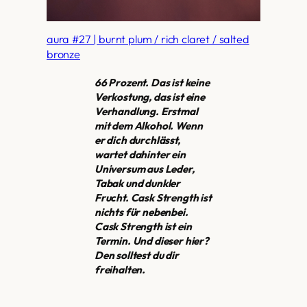
aura #27 | burnt plum / rich claret / salted
bronze
66 Prozent. Das ist keine
Verkostung, das ist eine
Verhandlung. Erstmal
mit dem Alkohol. Wenn
er dich durchlässt,
wartet dahinter ein
Universum aus Leder,
Tabak und dunkler
Frucht. Cask Strength ist
nichts für nebenbei.
Cask Strength ist ein
Termin. Und dieser hier?
Den solltest du dir
freihalten.