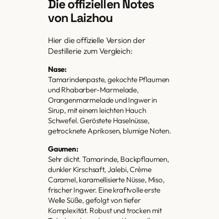
Die offiziellen Notes
von Laizhou
Hier die offizielle Version der
Destillerie zum Vergleich:
Nase:
Tamarindenpaste, gekochte Pflaumen
und Rhabarber-Marmelade,
Orangenmarmelade und Ingwer in
Sirup, mit einem leichten Hauch
Schwefel. Geröstete Haselnüsse,
getrocknete Aprikosen, blumige Noten.
Gaumen:
Sehr dicht. Tamarinde, Backpflaumen,
dunkler Kirschsaft, Jalebi, Crème
Caramel, karamellisierte Nüsse, Miso,
frischer Ingwer. Eine kraftvolle erste
Welle Süße, gefolgt von tiefer
Komplexität. Robust und trocken mit