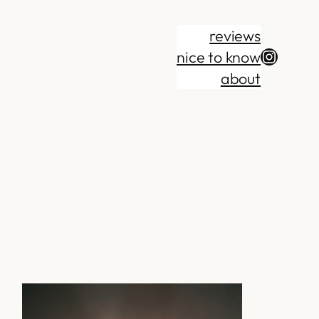
reviews
Instag
nice to know
about