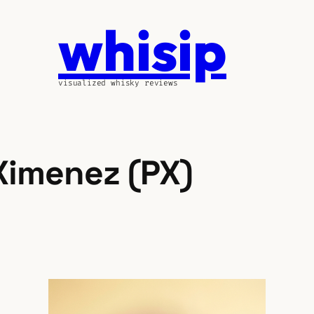
whisip
visualized whisky reviews
Ximenez (PX)