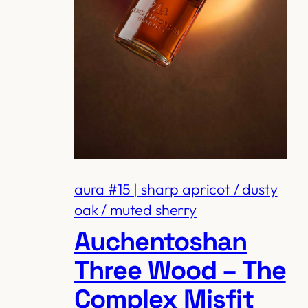
aura #15 | sharp apricot / dusty
oak / muted sherry
Auchentoshan
Three Wood – The
Complex Misfit