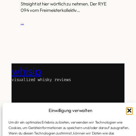
Straight ist hier wörtlich zu nehmen. Der RYE
094 vom Freimeisterkollektiv…
…
whisip
visualized whisky reviews
There are plenty of whisky blogs out there.
whisip is different.
Einwilligung verwalten
An experiment in bringing together text, whisky,
and technology.
Um dir ein optimales Erlebnis zu bieten, verwenden wir Technologien wie
Cookies, um Geräteinformationen zu speichern und/oder darauf zuzugreifen.
I taste. Subjectively. Honestly. No attitude.
Wenn du diesen Technologien zustimmst, können wir Daten wie das
Then AI translates my tasting impressions into an