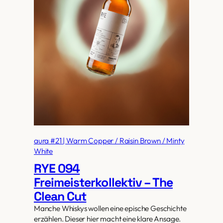
aura #21 | Warm Copper / Raisin Brown / Minty
White
RYE 094
Freimeisterkollektiv – The
Clean Cut
Manche Whiskys wollen eine epische Geschichte
erzählen. Dieser hier macht eine klare Ansage.