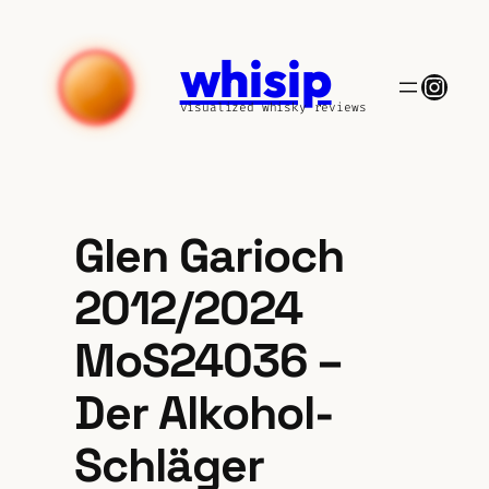
Zum
Inhalt
whisip
springen
Insta
visualized whisky reviews
Glen Garioch
2012/2024
MoS24036 –
Der Alkohol-
Schläger