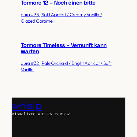
Tormore 12 – Noch einen bitte
aura #33 | Soft Apricot / Creamy Vanilla /
Glazed Caramel
Tormore Timeless – Vernunft kann
warten
aura #32 | Pale Orchard / Bright Apricot / Soft
Vanilla
whisip
visualized whisky reviews