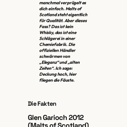
manchmal verprügelt es
dich einfach. Malts of
Scotland steht eigentlich
für Qualität. Aber dieses
Fass? Das ist kein
Whisky, das ist eine
Schlägerei in einer
Chemiefabrik. Die
offiziellen Händler
schwärmen von
„Eleganz“ und „alten
Zeiten“. Ich sage:
Deckung hoch, hier
fliegen die Fäuste.
Die Fakten
Glen Garioch 2012
(Malts of Scotland)