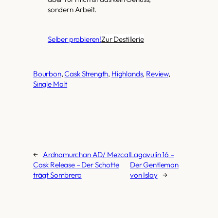
sondern Arbeit.
Selber probieren!
Zur Destillerie
Bourbon
, 
Cask Strength
, 
Highlands
, 
Review
, 
Single Malt
←
Ardnamurchan AD/ Mezcal
Lagavulin 16 –
Cask Release – Der Schotte
Der Gentleman
trägt Sombrero
von Islay
→