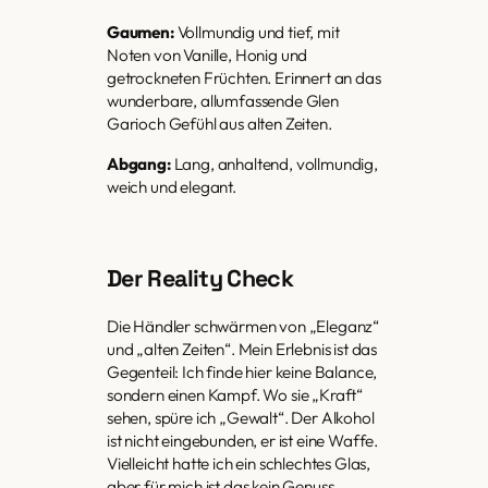
Gaumen:
Vollmundig und tief, mit
Noten von Vanille, Honig und
getrockneten Früchten. Erinnert an das
wunderbare, allumfassende Glen
Garioch Gefühl aus alten Zeiten.
Abgang:
Lang, anhaltend, vollmundig,
weich und elegant.
Der Reality Check
Die Händler schwärmen von „Eleganz“
und „alten Zeiten“. Mein Erlebnis ist das
Gegenteil: Ich finde hier keine Balance,
sondern einen Kampf. Wo sie „Kraft“
sehen, spüre ich „Gewalt“. Der Alkohol
ist nicht eingebunden, er ist eine Waffe.
Vielleicht hatte ich ein schlechtes Glas,
aber für mich ist das kein Genuss,