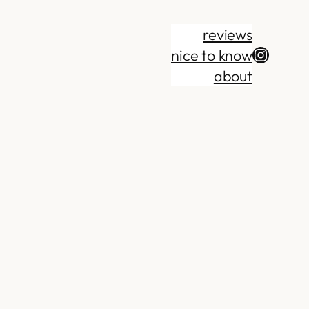
reviews
Instag
nice to know
about