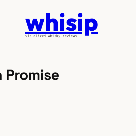
whisip
visualized whisky reviews
 Promise