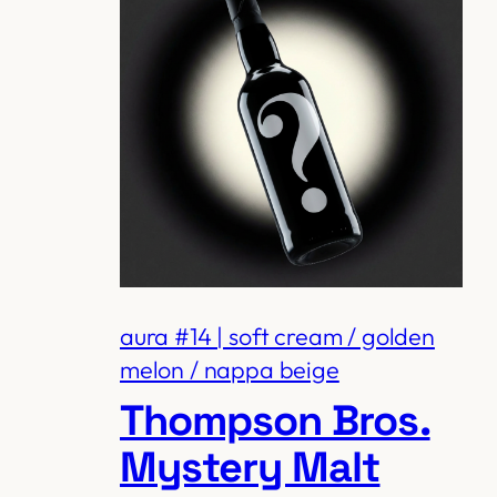
aura #14 | soft cream / golden
melon / nappa beige
Thompson Bros.
Mystery Malt